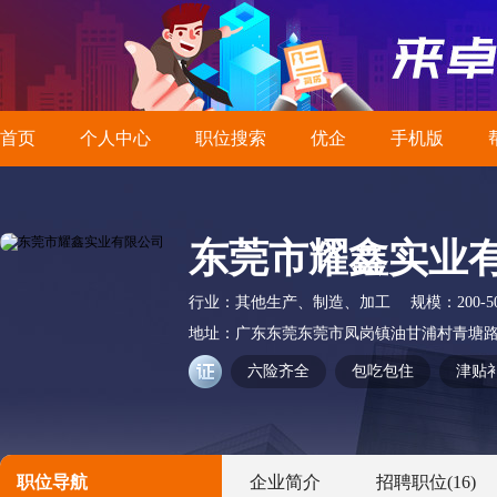
首页
个人中心
职位搜索
优企
手机版
东莞市耀鑫实业
行业：
其他生产、制造、加工
规模：
200-
地址：
广东东莞东莞市凤岗镇油甘浦村青塘路
六险齐全
包吃包住
津贴
职位导航
企业简介
招聘职位
(16)