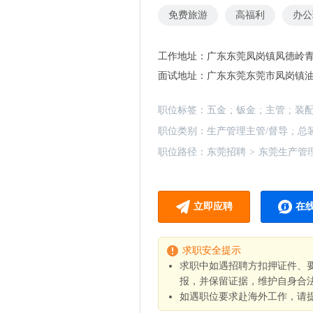
免费旅游
高福利
办公
工作地址：
广东东莞凤岗镇凤德岭
面试地址：
广东东莞东莞市凤岗镇油
职位标签：
五金
;
钣金
;
主管
;
装
职位类别：
生产管理主管/督导
;
总
职位路径：
东莞招聘
>
东莞生产管
立即应聘
在
求职安全提示
求职中如遇招聘方扣押证件、
报，并保留证据，维护自身合
如遇职位要求赴海外工作，请