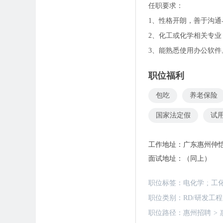
任职要求：
1、性格开朗，善于沟
2、化工或化学相关专
3、能熟悉使用办公软件
职位福利
包吃
养老保险
国家法定假
试
工作地址：
广东惠州仲
面试地址：
（同上）
职位标签：
电化学
;
工化
职位类别：
RD/研发工
职位路径：
惠州招聘
>