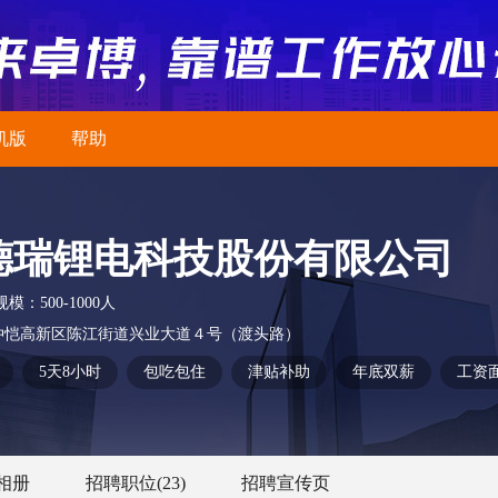
机版
帮助
德瑞锂电科技股份有限公司
规模：
500-1000人
仲恺高新区陈江街道兴业大道４号（渡头路）
5天8小时
包吃包住
津贴补助
年底双薪
工资
相册
招聘职位
(23)
招聘宣传页