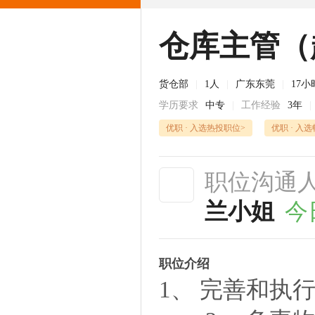
仓库主管（
货仓部
|
1人
|
广东东莞
|
17
学历要求
中专
|
工作经验
3年
|
优职 · 入选热投职位>
优职 · 入
职位沟通
兰小姐
今
职位介绍
1、 完善和执