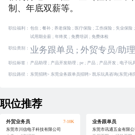
制、年底双薪等。
职位福利：
包住
;
餐补
;
养老保险
;
医疗保险
;
工伤保险
;
失业保险
;
试用期全薪
;
年终奖
;
免费培训
;
免费体检
业务跟单员
;
外贸专员/助
职位类别：
职位标签：
产品助理
;
产品开发助理
;
pe
;
产品
;
产品开发
;
电子玩
职位路径：
东莞招聘
>
东莞业务跟单员招聘
>
凯乐玩具咨询(东莞)
职位推荐
外贸业务员
业务跟单员
7-10K
东莞市川信电子科技有限公司
东莞市讯通五金有限公