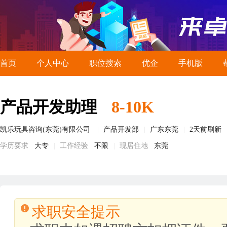
首页
个人中心
职位搜索
优企
手机版
产品开发助理
8-10K
凯乐玩具咨询(东莞)有限公司
产品开发部
广东东莞
2天前刷新
学历要求
大专
工作经验
不限
现居住地
东莞
求职安全提示