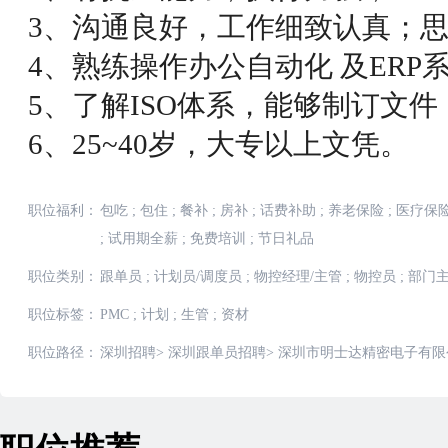
3、沟通良好，工作细致认真；
4、熟练操作办公自动化 及ERP
5、了解ISO体系，能够制订文
6、25~40岁，大专以上文凭。
职位福利：
包吃
;
包住
;
餐补
;
房补
;
话费补助
;
养老保险
;
医疗保
;
试用期全薪
;
免费培训
;
节日礼品
职位类别：
跟单员
;
计划员/调度员
;
物控经理/主管
;
物控员
;
部门
职位标签：
PMC
;
计划
;
生管
;
资材
职位路径：
深圳招聘
>
深圳跟单员招聘
>
深圳市明士达精密电子有限