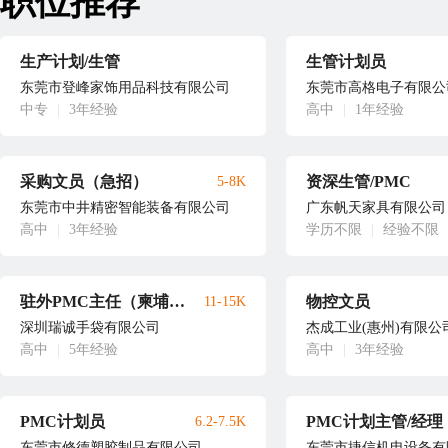
职位推荐
生产计划/生管
生管计划员
东莞市登峰家饰用品科技有限公司
东莞市高格电子有限公
中专
|
3年经验
高中
|
1年经验
采购文员（急招）
资深生管/PMC
5-8K
东莞市中井精密智能装备有限公司
广东帆天家具有限公司
高中
|
3年经验
学历不限
|
经验不限
驻外PMC主任（柬埔寨）
物控文员
11-15K
深圳瑞诚手袋有限公司
杰成工业(惠州)有限公
高中
|
5年经验
高中
|
3年经验
PMC计划员
6.2-7.5K
东莞市修德塑胶制品有限公司
东莞市捷信机电设备有