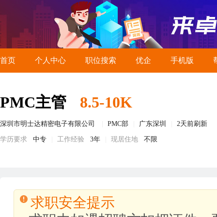
首页
个人中心
职位搜索
优企
手机版
PMC主管
8.5-10K
深圳市明士达精密电子有限公司
PMC部
广东深圳
2天前刷新
学历要求
中专
工作经验
3年
现居住地
不限
求职安全提示