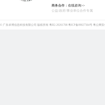
商务合作：
在线咨询>>
公益/政府/事业单位合作专属
©
广东卓博信息科技有限公司
版权所有
粤B2-20261708
粤ICP备09027564号
粤公网安备4