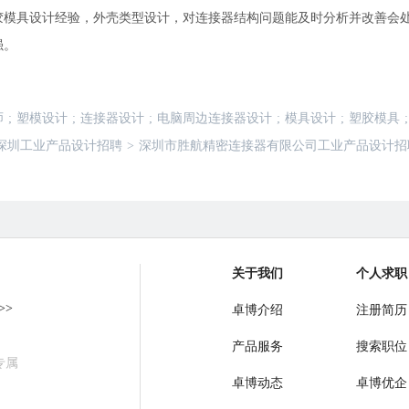
模具设计经验，外壳类型设计，对连接器结构问题能及时分析并改善会处理模
强。
师
;
塑模设计
;
连接器设计
;
电脑周边连接器设计
;
模具设计
;
塑胶模具
;
深圳工业产品设计招聘
>
深圳市胜航精密连接器有限公司工业产品设计招
关于我们
个人求职
>>
卓博介绍
注册简历
产品服务
搜索职位
专属
卓博动态
卓博优企