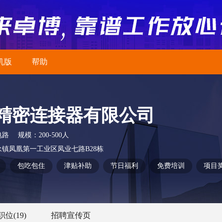
机版
帮助
精密连接器有限公司
电路
规模：
200-500人
镇凤凰第一工业区凤业七路B28栋
包吃包住
津贴补助
节日福利
免费培训
项目
职位
(19)
招聘宣传页