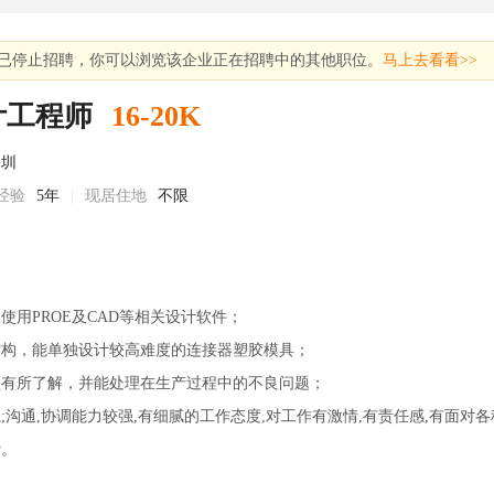
已停止招聘，你可以浏览该企业正在招聘中的其他职位。
马上去看看>>
计工程师
16-20K
深圳
经验
5年
|
现居住地
不限
使用PROE及CAD等相关设计软件；
结构，能单独设计较高难度的连接器塑胶模具；
型有所了解，并能处理在生产过程中的不良问题；
系;沟通,协调能力较强,有细腻的工作态度,对工作有激情,有责任感,有面对
计。