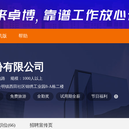
机版
帮助
份有限公司
电路
规模：
1000人以上
明镇西田社区锦绣工业园8-A栋二楼
免费旅游
全勤奖
试用期全薪
节日福利
职位
(66)
招聘宣传页