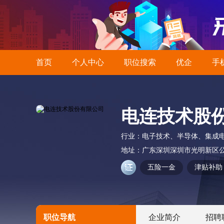
首页
个人中心
职位搜索
优企
手
电连技术股
行业：
电子技术、半导体、集成
地址：
广东深圳深圳市光明新区公
五险一金
津贴补助
职位导航
企业简介
招聘