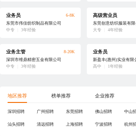
业务员
高级营业员
6-8K
东莞市伟佳纺织制品有限公司
东莞创意纺织服装有限
中专
|
3年经验
大专
|
4年经验
业务主管
业务员
8-20K
深圳市维鼎精密五金有限公司
新盈丰(惠州)实业有限
中专
|
3年经验
高中
|
1年经验
地区推荐
榜单推荐
企业推荐
深圳招聘
广州招聘
东莞招聘
佛山招聘
中山
汕头招聘
清远招聘
上海招聘
宁波招聘
杭州