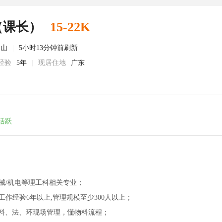
（课长）
15-22K
中山
|
5小时13分钟前刷新
经验
5年
|
现居住地
广东
活跃
械/机电等理工科相关专业；
工作经验6年以上,管理规模至少300人以上；
机、料、法、环现场管理，懂物料流程；