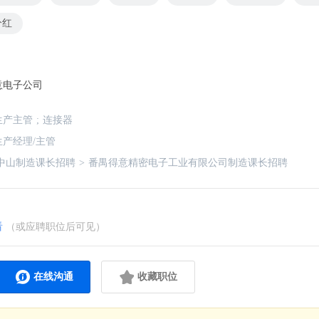
分红
意电子公司
生产主管
;
连接器
生产经理/主管
中山制造课长招聘
>
番禺得意精密电子工业有限公司制造课长招聘
看
（或应聘职位后可见）
在线沟通
收藏职位