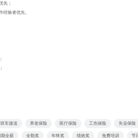
者优先；
作经验者优先。
；
；
班车接送
养老保险
医疗保险
工伤保险
失业保险
用期全薪
全勤奖
年终奖
绩效奖
免费培训
节