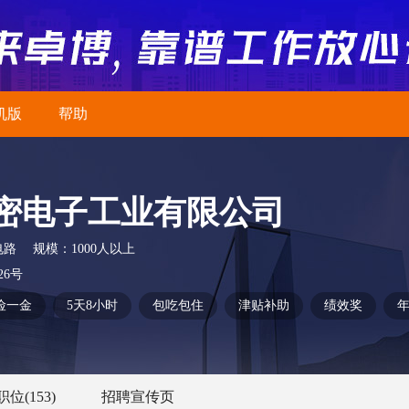
机版
帮助
密电子工业有限公司
电路
规模：
1000人以上
6号
险一金
5天8小时
包吃包住
津贴补助
绩效奖
职位
(153)
招聘宣传页